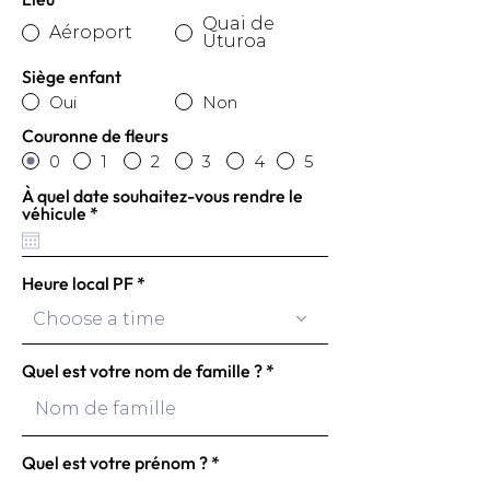
Quai de
Aéroport
Uturoa
Siège enfant
Oui
Non
Couronne de fleurs
0
1
2
3
4
5
À quel date souhaitez-vous rendre le
r
véhicule
*
e
q
u
i
Heure local PF
r
e
Choose a time
d
Quel est votre nom de famille ?
Quel est votre prénom ?