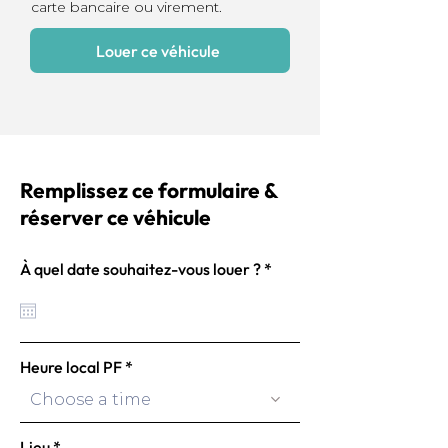
carte bancaire ou virement.
Louer ce véhicule
Remplissez ce formulaire &
réserver ce véhicule
r
À quel date souhaitez-vous louer ?
*
e
q
u
i
r
e
Heure local PF
d
Choose a time
Lieu
*