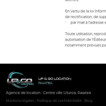
En vertu de la loi Inform
de rectification, de sup
· par mail à l'adresse
Toute utilisation, repro
autorisation de l'Éditeu
notamment prévues par l
UP & GO LOCATION
RAIATEA
Agence de location : Centre ville Uturoa, Raiatea
Mentions légales
·
Politique de confidentialité
.
Blog