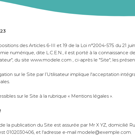
023
itions des Articles 6-III et 19 de la Loi n°2004-575 du 21 jui
e numérique, dite L.C.E.N., il est porté à la connaissance des
sateur", du site
www.modele.com
, ci-après le "Site", les prés
ation sur le Site par l’Utilisateur implique l'acceptation intég
ales.
sibles sur le Site à la rubrique « Mentions légales ».
R
n de la publication du Site est assurée par Mr X YZ, domicilié 
t 0102030406, et l'adresse e-mail
modele@exemple.com
.