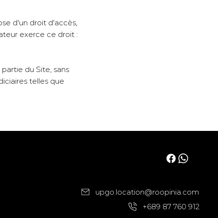
pose d'un droit d'accès,
ateur exerce ce droit :
partie du Site , sans
iciaires telles que
upgo.location@roopinia.com
+689 87 760 912